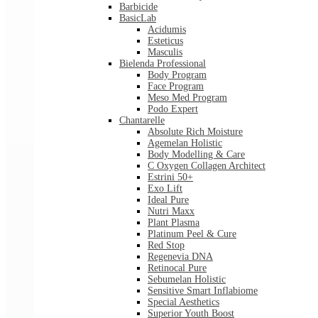
Barbicide
BasicLab
Acidumis
Esteticus
Masculis
Bielenda Professional
Body Program
Face Program
Meso Med Program
Podo Expert
Chantarelle
Absolute Rich Moisture
Agemelan Holistic
Body Modelling & Care
C Oxygen Collagen Architect
Estrini 50+
Exo Lift
Ideal Pure
Nutri Maxx
Plant Plasma
Platinum Peel & Cure
Red Stop
Regenevia DNA
Retinocal Pure
Sebumelan Holistic
Sensitive Smart Inflabiome
Special Aesthetics
Superior Youth Boost