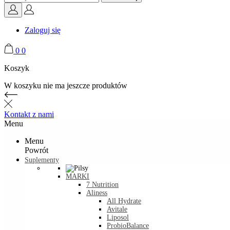
Zaloguj się
0
0
Koszyk
W koszyku nie ma jeszcze produktów
Kontakt z nami
Menu
Menu
Powrót
Suplementy
MARKI
7 Nutrition
Aliness
All Hydrate
Avitale
Liposol
ProbioBalance