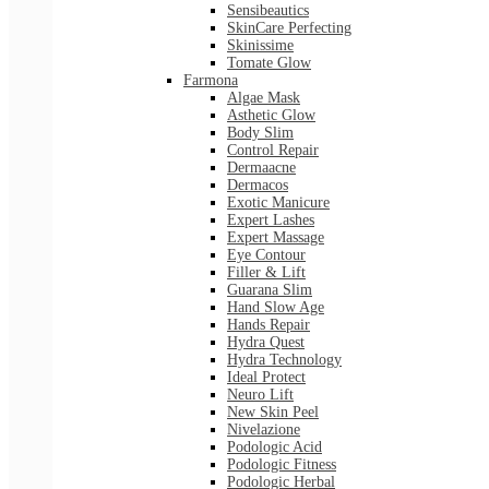
Sensibeautics
SkinCare Perfecting
Skinissime
Tomate Glow
Farmona
Algae Mask
Asthetic Glow
Body Slim
Control Repair
Dermaacne
Dermacos
Exotic Manicure
Expert Lashes
Expert Massage
Eye Contour
Filler & Lift
Guarana Slim
Hand Slow Age
Hands Repair
Hydra Quest
Hydra Technology
Ideal Protect
Neuro Lift
New Skin Peel
Nivelazione
Podologic Acid
Podologic Fitness
Podologic Herbal