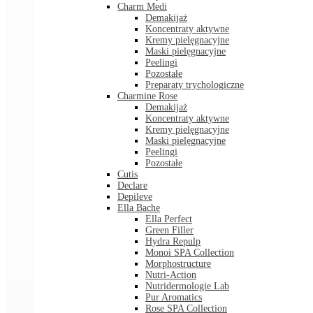
Charm Medi
Demakijaż
Koncentraty aktywne
Kremy pielęgnacyjne
Maski pielęgnacyjne
Peelingi
Pozostałe
Preparaty trychologiczne
Charmine Rose
Demakijaż
Koncentraty aktywne
Kremy pielęgnacyjne
Maski pielęgnacyjne
Peelingi
Pozostałe
Cutis
Declare
Depileve
Ella Bache
Ella Perfect
Green Filler
Hydra Repulp
Monoi SPA Collection
Morphostructure
Nutri-Action
Nutridermologie Lab
Pur Aromatics
Rose SPA Collection