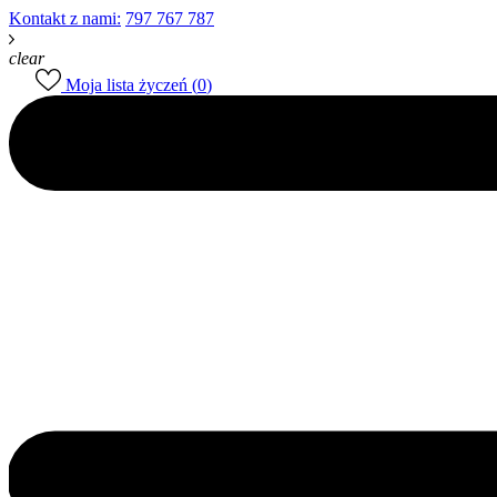
Kontakt z nami:
797 767 787
clear
Moja lista życzeń (
0
)