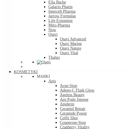
Ella Bache
Galacto Pharm
Intercell Pharma
Jarrow Formulas
Life Extension
Mito-Pharma
Now
Osavi
Osavi Advanced
Osavi Marine
Osavi Nature
Osavi Vital
Thalgo
KOSMETYKI
MARKI
Apis
Acne-Stop
Adeno-C Flash Glow
Ageless Beauty
Api-Podo Intense
Apiderm
Ceramid Repair
Ceramide Power
Coffe Shot
Couperose-Stop
Cranberry Vitality