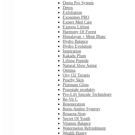
Depiq Pro System
Detox
Exfoliation
Exosomes PRO
Expert Med Care
Express Lifting
Harmony Of Forest
Himalayan + Mont Blanc
Hydro Balance
Hydro Evolution
Inspiration
Kakadu Plum
Lifting Peptide
Natural Slow Aging
Optima
Oxy O2 Terapis
Peachy Skin
Platinum Gloss
Pozostałe produkty
Pro-Lift Spicule Technology
Re-Vit C
Regeneration
Retin-Ambre Synergy
Rosacea-Stop
Secret Of Youth
Vitamin Balance
Watermelon Refreshment
Wealth Honey