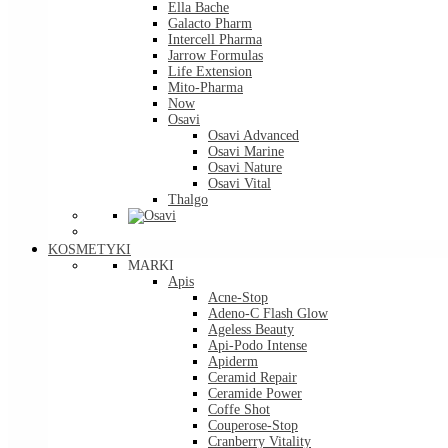
Ella Bache
Galacto Pharm
Intercell Pharma
Jarrow Formulas
Life Extension
Mito-Pharma
Now
Osavi
Osavi Advanced
Osavi Marine
Osavi Nature
Osavi Vital
Thalgo
KOSMETYKI
MARKI
Apis
Acne-Stop
Adeno-C Flash Glow
Ageless Beauty
Api-Podo Intense
Apiderm
Ceramid Repair
Ceramide Power
Coffe Shot
Couperose-Stop
Cranberry Vitality