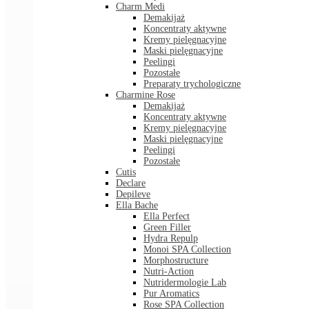
Charm Medi
Demakijaż
Koncentraty aktywne
Kremy pielęgnacyjne
Maski pielęgnacyjne
Peelingi
Pozostałe
Preparaty trychologiczne
Charmine Rose
Demakijaż
Koncentraty aktywne
Kremy pielęgnacyjne
Maski pielęgnacyjne
Peelingi
Pozostałe
Cutis
Declare
Depileve
Ella Bache
Ella Perfect
Green Filler
Hydra Repulp
Monoi SPA Collection
Morphostructure
Nutri-Action
Nutridermologie Lab
Pur Aromatics
Rose SPA Collection