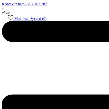
Kontakt z nami:
797 767 787
clear
Moja lista życzeń (
0
)