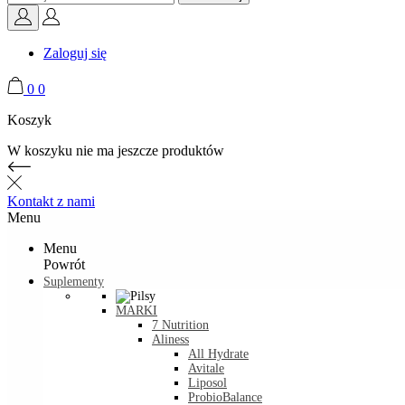
Zaloguj się
0
0
Koszyk
W koszyku nie ma jeszcze produktów
Kontakt z nami
Menu
Menu
Powrót
Suplementy
MARKI
7 Nutrition
Aliness
All Hydrate
Avitale
Liposol
ProbioBalance