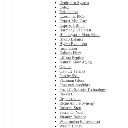
Depiq Pro System
Detox
Exfoliation
Exosomes PRO
Expert Med Care
Express Lifting
Harmony Of Forest
Himalayan + Mont Blanc
Hydro Balance
Hydro Evolution
Inspiration
Kakadu Plum
Lifting Peptide
Natural Slow Aging
Optima
Oxy O2 Terapis
Peachy Skin
Platinum Gloss
Pozostałe produkty
Pro-Lift Spicule Technology
Re-Vit C
Regeneration
Retin-Ambre Synergy
Rosacea-Stop
Secret Of Youth
Vitamin Balance
Watermelon Refreshment
Wealth Honey