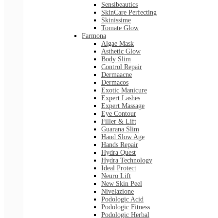
Sensibeautics
SkinCare Perfecting
Skinissime
Tomate Glow
Farmona
Algae Mask
Asthetic Glow
Body Slim
Control Repair
Dermaacne
Dermacos
Exotic Manicure
Expert Lashes
Expert Massage
Eye Contour
Filler & Lift
Guarana Slim
Hand Slow Age
Hands Repair
Hydra Quest
Hydra Technology
Ideal Protect
Neuro Lift
New Skin Peel
Nivelazione
Podologic Acid
Podologic Fitness
Podologic Herbal