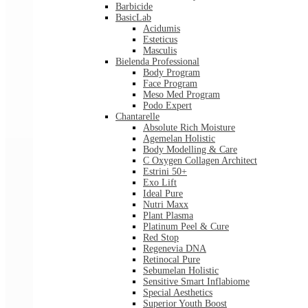
Barbicide
BasicLab
Acidumis
Esteticus
Masculis
Bielenda Professional
Body Program
Face Program
Meso Med Program
Podo Expert
Chantarelle
Absolute Rich Moisture
Agemelan Holistic
Body Modelling & Care
C Oxygen Collagen Architect
Estrini 50+
Exo Lift
Ideal Pure
Nutri Maxx
Plant Plasma
Platinum Peel & Cure
Red Stop
Regenevia DNA
Retinocal Pure
Sebumelan Holistic
Sensitive Smart Inflabiome
Special Aesthetics
Superior Youth Boost