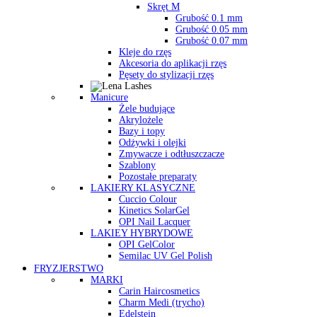
Skręt M
Grubość 0.1 mm
Grubość 0.05 mm
Grubość 0.07 mm
Kleje do rzęs
Akcesoria do aplikacji rzęs
Pęsety do stylizacji rzęs
Manicure
Żele budujące
Akrylożele
Bazy i topy
Odżywki i olejki
Zmywacze i odtłuszczacze
Szablony
Pozostałe preparaty
LAKIERY KLASYCZNE
Cuccio Colour
Kinetics SolarGel
OPI Nail Lacquer
LAKIEY HYBRYDOWE
OPI GelColor
Semilac UV Gel Polish
FRYZJERSTWO
MARKI
Carin Haircosmetics
Charm Medi (trycho)
Edelstein