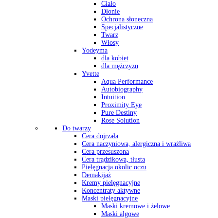
Ciało
Dłonie
Ochrona słoneczna
Specjalistyczne
Twarz
Włosy
Yodeyma
dla kobiet
dla mężczyzn
Yvette
Aqua Performance
Autobiography
Intuition
Proximity Eye
Pure Destiny
Rose Solution
Do twarzy
Cera dojrzała
Cera naczyniowa, alergiczna i wrażliwa
Cera przesuszona
Cera trądzikowa, tłusta
Pielęgnacja okolic oczu
Demakijaż
Kremy pielęgnacyjne
Koncentraty aktywne
Maski pielęgnacyjne
Maski kremowe i żelowe
Maski algowe