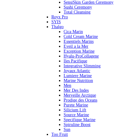
SensiSkin Garden Ceremony
Sushi Ceremony
Total Cleansing
Royx Pro
SYIS
Thalgo
Cica Marin
Cold Cream Marine
Essentiels Marins
Eveil a la Mer
Exception Marine
Hyalu-ProCollagene
Iles Pacifique
Integrative Slimming
Joyaux Atlantic
Lumiere Marine
Marine Nutrition
Men
Mer Des Indes
Merveille Arctique
Prodige des Oceans
Purete Marine
Silicium Lift
Source Marine
Specifique Marine
Spiruline Boost
Sun
Too Fruit