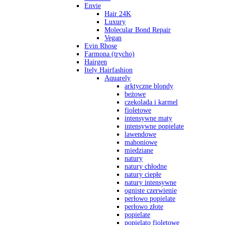
Envie
Hair 24K
Luxury
Molecular Bond Repair
Vegan
Evin Rhose
Farmona (trycho)
Hairgen
Itely Hairfashion
Aquarely
arktyczne blondy
beżowe
czekolada i karmel
fioletowe
intensywne maty
intensywne popielate
lawendowe
mahoniowe
miedziane
natury
natury chłodne
natury ciepłe
natury intensywne
ogniste czerwienie
perłowo popielate
perłowo złote
popielate
popielato fioletowe