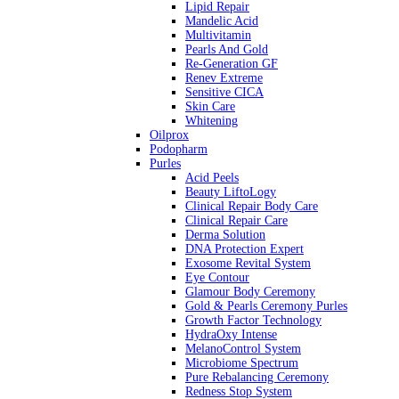
Lipid Repair
Mandelic Acid
Multivitamin
Pearls And Gold
Re-Generation GF
Renev Extreme
Sensitive CICA
Skin Care
Whitening
Oilprox
Podopharm
Purles
Acid Peels
Beauty LiftoLogy
Clinical Repair Body Care
Clinical Repair Care
Derma Solution
DNA Protection Expert
Exosome Revital System
Eye Contour
Glamour Body Ceremony
Gold & Pearls Ceremony Purles
Growth Factor Technology
HydraOxy Intense
MelanoControl System
Microbiome Spectrum
Pure Rebalancing Ceremony
Redness Stop System