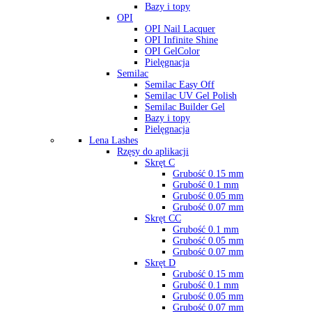
Bazy i topy
OPI
OPI Nail Lacquer
OPI Infinite Shine
OPI GelColor
Pielęgnacja
Semilac
Semilac Easy Off
Semilac UV Gel Polish
Semilac Builder Gel
Bazy i topy
Pielęgnacja
Lena Lashes
Rzęsy do aplikacji
Skręt C
Grubość 0.15 mm
Grubość 0.1 mm
Grubość 0.05 mm
Grubość 0.07 mm
Skręt CC
Grubość 0.1 mm
Grubość 0.05 mm
Grubość 0.07 mm
Skręt D
Grubość 0.15 mm
Grubość 0.1 mm
Grubość 0.05 mm
Grubość 0.07 mm