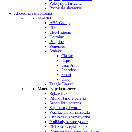
Peleryny i fartuchy
Pozostałe akcesoria
Akcesoria i urządzenia
MARKI
ABA Group
Bikor
Eko-Higiena
Hairplay
Progline
Renomed
Staleks
Classic
Expert
papmAm
Pododisc
Smart
Uniq
Tangle Teezer
Materiały jednorazowe
Rękawiczki
Pilniki, tarki i polerki
Szpatułki i patyczki
Separatory i worki
Waciki, płatki, maseczki
Chusteczki kosmetyczne
Podkłady kosmetyczne
Bielizna, czepki, klapki
Prześcieradła, zagłówki, folie