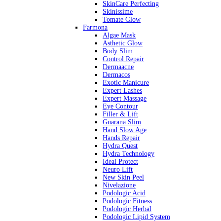
SkinCare Perfecting
Skinissime
Tomate Glow
Farmona
Algae Mask
Asthetic Glow
Body Slim
Control Repair
Dermaacne
Dermacos
Exotic Manicure
Expert Lashes
Expert Massage
Eye Contour
Filler & Lift
Guarana Slim
Hand Slow Age
Hands Repair
Hydra Quest
Hydra Technology
Ideal Protect
Neuro Lift
New Skin Peel
Nivelazione
Podologic Acid
Podologic Fitness
Podologic Herbal
Podologic Lipid System