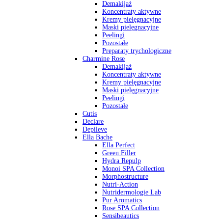
Demakijaż
Koncentraty aktywne
Kremy pielęgnacyjne
Maski pielęgnacyjne
Peelingi
Pozostałe
Preparaty trychologiczne
Charmine Rose
Demakijaż
Koncentraty aktywne
Kremy pielęgnacyjne
Maski pielęgnacyjne
Peelingi
Pozostałe
Cutis
Declare
Depileve
Ella Bache
Ella Perfect
Green Filler
Hydra Repulp
Monoi SPA Collection
Morphostructure
Nutri-Action
Nutridermologie Lab
Pur Aromatics
Rose SPA Collection
Sensibeautics