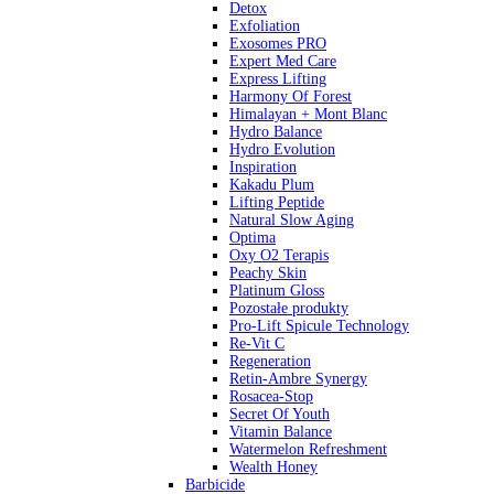
Detox
Exfoliation
Exosomes PRO
Expert Med Care
Express Lifting
Harmony Of Forest
Himalayan + Mont Blanc
Hydro Balance
Hydro Evolution
Inspiration
Kakadu Plum
Lifting Peptide
Natural Slow Aging
Optima
Oxy O2 Terapis
Peachy Skin
Platinum Gloss
Pozostałe produkty
Pro-Lift Spicule Technology
Re-Vit C
Regeneration
Retin-Ambre Synergy
Rosacea-Stop
Secret Of Youth
Vitamin Balance
Watermelon Refreshment
Wealth Honey
Barbicide