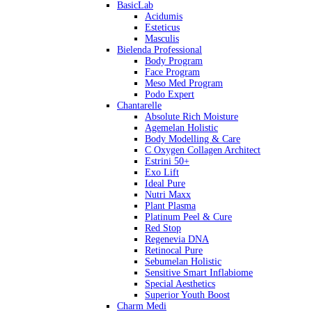
BasicLab
Acidumis
Esteticus
Masculis
Bielenda Professional
Body Program
Face Program
Meso Med Program
Podo Expert
Chantarelle
Absolute Rich Moisture
Agemelan Holistic
Body Modelling & Care
C Oxygen Collagen Architect
Estrini 50+
Exo Lift
Ideal Pure
Nutri Maxx
Plant Plasma
Platinum Peel & Cure
Red Stop
Regenevia DNA
Retinocal Pure
Sebumelan Holistic
Sensitive Smart Inflabiome
Special Aesthetics
Superior Youth Boost
Charm Medi