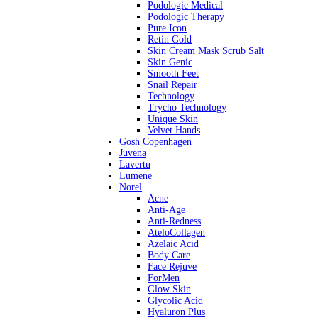
Podologic Medical
Podologic Therapy
Pure Icon
Retin Gold
Skin Cream Mask Scrub Salt
Skin Genic
Smooth Feet
Snail Repair
Technology
Trycho Technology
Unique Skin
Velvet Hands
Gosh Copenhagen
Juvena
Lavertu
Lumene
Norel
Acne
Anti-Age
Anti-Redness
AteloCollagen
Azelaic Acid
Body Care
Face Rejuve
ForMen
Glow Skin
Glycolic Acid
Hyaluron Plus