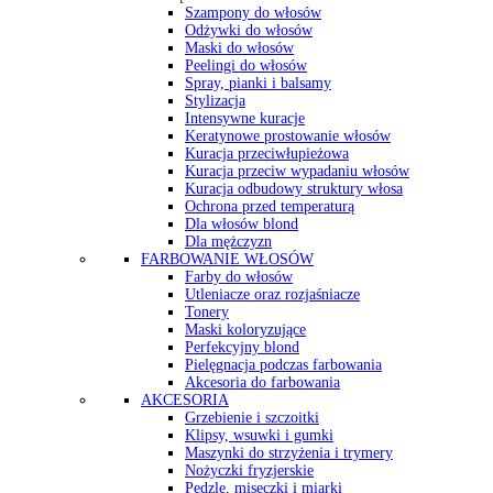
Szampony do włosów
Odżywki do włosów
Maski do włosów
Peelingi do włosów
Spray, pianki i balsamy
Stylizacja
Intensywne kuracje
Keratynowe prostowanie włosów
Kuracja przeciwłupieżowa
Kuracja przeciw wypadaniu włosów
Kuracja odbudowy struktury włosa
Ochrona przed temperaturą
Dla włosów blond
Dla mężczyzn
FARBOWANIE WŁOSÓW
Farby do włosów
Utleniacze oraz rozjaśniacze
Tonery
Maski koloryzujące
Perfekcyjny blond
Pielęgnacja podczas farbowania
Akcesoria do farbowania
AKCESORIA
Grzebienie i szczoitki
Klipsy, wsuwki i gumki
Maszynki do strzyżenia i trymery
Nożyczki fryzjerskie
Pędzle, miseczki i miarki