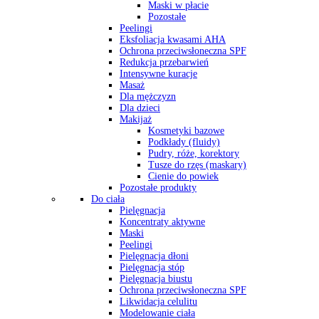
Maski w płacie
Pozostałe
Peelingi
Eksfoliacja kwasami AHA
Ochrona przeciwsłoneczna SPF
Redukcja przebarwień
Intensywne kuracje
Masaż
Dla mężczyzn
Dla dzieci
Makijaż
Kosmetyki bazowe
Podkłady (fluidy)
Pudry, róże, korektory
Tusze do rzęs (maskary)
Cienie do powiek
Pozostałe produkty
Do ciała
Pielęgnacja
Koncentraty aktywne
Maski
Peelingi
Pielęgnacja dłoni
Pielęgnacja stóp
Pielęgnacja biustu
Ochrona przeciwsłoneczna SPF
Likwidacja celulitu
Modelowanie ciała