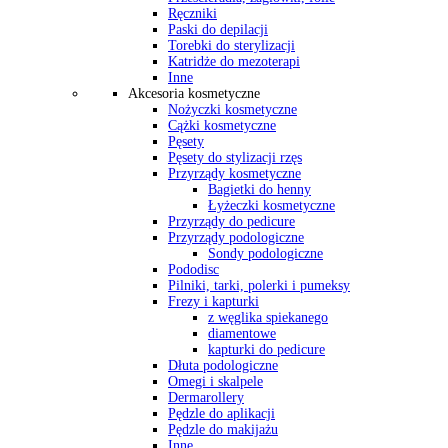
Ręczniki
Paski do depilacji
Torebki do sterylizacji
Katridże do mezoterapi
Inne
Akcesoria kosmetyczne
Nożyczki kosmetyczne
Cążki kosmetyczne
Pęsety
Pęsety do stylizacji rzęs
Przyrządy kosmetyczne
Bagietki do henny
Łyżeczki kosmetyczne
Przyrządy do pedicure
Przyrządy podologiczne
Sondy podologiczne
Pododisc
Pilniki, tarki, polerki i pumeksy
Frezy i kapturki
z węglika spiekanego
diamentowe
kapturki do pedicure
Dłuta podologiczne
Omegi i skalpele
Dermarollery
Pędzle do aplikacji
Pędzle do makijażu
Inne