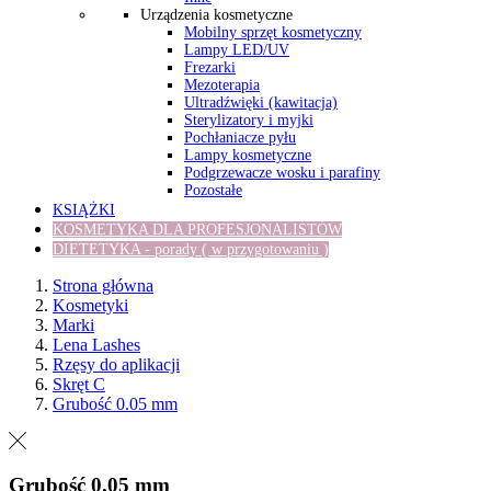
Urządzenia kosmetyczne
Mobilny sprzęt kosmetyczny
Lampy LED/UV
Frezarki
Mezoterapia
Ultradźwięki (kawitacja)
Sterylizatory i myjki
Pochłaniacze pyłu
Lampy kosmetyczne
Podgrzewacze wosku i parafiny
Pozostałe
KSIĄŻKI
KOSMETYKA DLA PROFESJONALISTÓW
DIETETYKA - porady ( w przygotowaniu )
Strona główna
Kosmetyki
Marki
Lena Lashes
Rzęsy do aplikacji
Skręt C
Grubość 0.05 mm
Grubość 0.05 mm