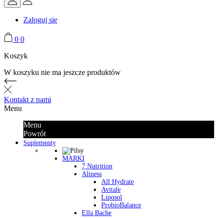
Zaloguj się
0
0
Koszyk
W koszyku nie ma jeszcze produktów
Kontakt z nami
Menu
Menu
Powrót
Suplementy
MARKI
7 Nutrition
Aliness
All Hydrate
Avitale
Liposol
ProbioBalance
Ella Bache