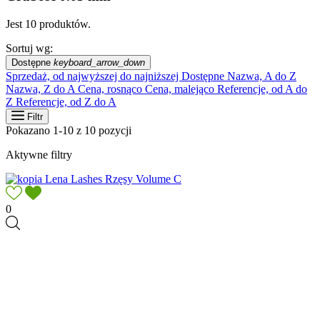
Jest 10 produktów.
Sortuj wg:
Dostępne
keyboard_arrow_down
Sprzedaż, od najwyższej do najniższej
Dostępne
Nazwa, A do Z
Nazwa, Z do A
Cena, rosnąco
Cena, malejąco
Referencje, od A do
Z
Referencje, od Z do A
Filtr
Pokazano 1-10 z 10 pozycji
Aktywne filtry
0