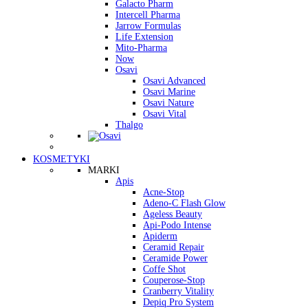
Galacto Pharm
Intercell Pharma
Jarrow Formulas
Life Extension
Mito-Pharma
Now
Osavi
Osavi Advanced
Osavi Marine
Osavi Nature
Osavi Vital
Thalgo
KOSMETYKI
MARKI
Apis
Acne-Stop
Adeno-C Flash Glow
Ageless Beauty
Api-Podo Intense
Apiderm
Ceramid Repair
Ceramide Power
Coffe Shot
Couperose-Stop
Cranberry Vitality
Depiq Pro System