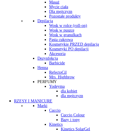
Masaż
Mycie ciała
Dla mężczyzn
Pozostałe produkty
Depilacja
Wosk w rolce (roll-on)
Wosk w puszce
Wosk w granulkach
Pasta cukrowa
Kosmetykie PRZED depilacją
Kosmetyki PO depilacji
Akcesoria
Dezynfekcja
Barbicide
Henna
RefectoCil
Mrs. Highbrow
PERFUMY
Yodeyma
dla kobiet
dla mężczyzn
RZĘSY I MANICURE
Marki
Cuccio
Cuccio Colour
Bazy i topy
Kinetics
Kinetics SolarGel