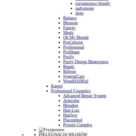
rozjaśniające blondy
zadymione
złote
Balance
Blossom
Energy
Magic
Oh My Blonde
ProColorist
Professional
ProShape
Purify
Purity Design Masterpiece
Repair
Riflessi
SynergiCare
WondHAIRful
Kareol
Professional Cosmetics
Advanced Repair System
Artecolor
Blondest
Hair.Lizz
Hairlive
Placentinol
Protein Complex
PIELĘGNACJA WŁOSÓW