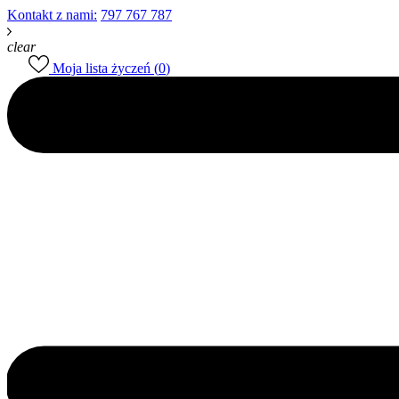
Kontakt z nami:
797 767 787
clear
Moja lista życzeń (
0
)