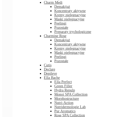
Charm Medi
Demakijaż
Koncentraty aktywne
Kremy pielęgnacyjne
Maski pielęgnacyjne
Peelingi
Pozostałe
Preparaty trychologiczne
Charmine Rose
Demakijaż
Koncentraty aktywne
Kremy pielęgnacyjne
Maski pielęgnacyjne
Peelingi
Pozostałe
Cutis
Declare
Depileve
Ella Bache
Ella Perfect
Green Filler
Hydra Repulp
Monoi SPA Collection
Morphostructure
Nutri-Action
Nutridermologie Lab
Pur Aromatics
Rose SPA Collection