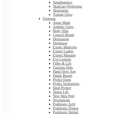
Sensibeautics
SkinCare Perfecting
Skinissime
Tomate Glow
Farmona
Algae Mask
Asthetic Glow
Body Slim
Control Repair
Dermaacne
Dermacos
Exotic Manicure
Expert Lashes
Expert Massage
Eye Contour
Filler & Lift
Guarana Slim
Hand Slow Age
Hands Repair
Hydra Quest
Hydra Technology
Ideal Protect
Neuro Lift
New Skin Peel
Nivelazione
Podologic Acid
Podologic Fitness
Podologic Herbal