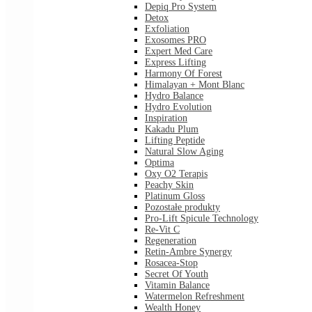
Depiq Pro System
Detox
Exfoliation
Exosomes PRO
Expert Med Care
Express Lifting
Harmony Of Forest
Himalayan + Mont Blanc
Hydro Balance
Hydro Evolution
Inspiration
Kakadu Plum
Lifting Peptide
Natural Slow Aging
Optima
Oxy O2 Terapis
Peachy Skin
Platinum Gloss
Pozostałe produkty
Pro-Lift Spicule Technology
Re-Vit C
Regeneration
Retin-Ambre Synergy
Rosacea-Stop
Secret Of Youth
Vitamin Balance
Watermelon Refreshment
Wealth Honey