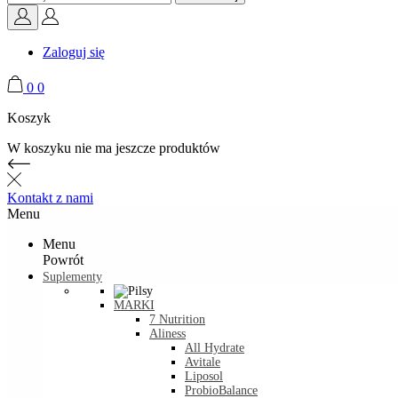
Zaloguj się
0
0
Koszyk
W koszyku nie ma jeszcze produktów
Kontakt z nami
Menu
Menu
Powrót
Suplementy
MARKI
7 Nutrition
Aliness
All Hydrate
Avitale
Liposol
ProbioBalance