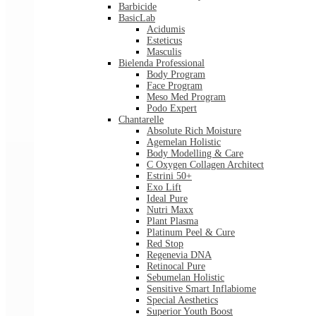
Barbicide
BasicLab
Acidumis
Esteticus
Masculis
Bielenda Professional
Body Program
Face Program
Meso Med Program
Podo Expert
Chantarelle
Absolute Rich Moisture
Agemelan Holistic
Body Modelling & Care
C Oxygen Collagen Architect
Estrini 50+
Exo Lift
Ideal Pure
Nutri Maxx
Plant Plasma
Platinum Peel & Cure
Red Stop
Regenevia DNA
Retinocal Pure
Sebumelan Holistic
Sensitive Smart Inflabiome
Special Aesthetics
Superior Youth Boost