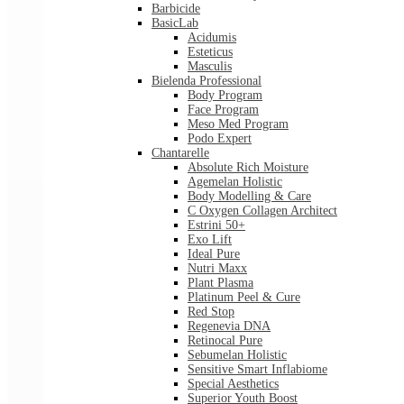
Barbicide
BasicLab
Acidumis
Esteticus
Masculis
Bielenda Professional
Body Program
Face Program
Meso Med Program
Podo Expert
Chantarelle
Absolute Rich Moisture
Agemelan Holistic
Body Modelling & Care
C Oxygen Collagen Architect
Estrini 50+
Exo Lift
Ideal Pure
Nutri Maxx
Plant Plasma
Platinum Peel & Cure
Red Stop
Regenevia DNA
Retinocal Pure
Sebumelan Holistic
Sensitive Smart Inflabiome
Special Aesthetics
Superior Youth Boost