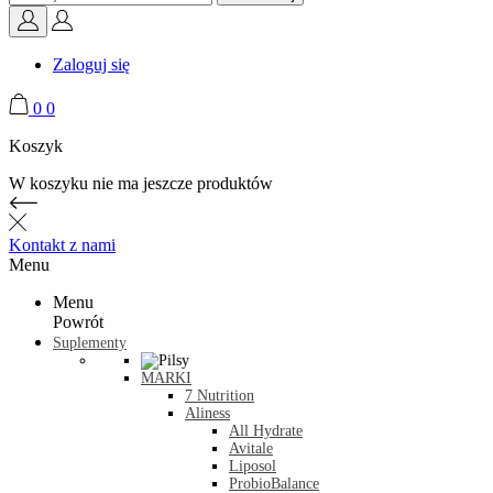
Zaloguj się
0
0
Koszyk
W koszyku nie ma jeszcze produktów
Kontakt z nami
Menu
Menu
Powrót
Suplementy
MARKI
7 Nutrition
Aliness
All Hydrate
Avitale
Liposol
ProbioBalance