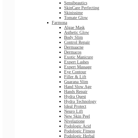
Sensibeautics
SkinCare Perfecting
Skinissime
Tomate Glow
Farmona
Algae Mask
Asthetic Glow
Body Slim
Control Repair
Dermaacne
Dermacos
Exotic Manicure
Expert Lashes
Expert Massage
Eye Contour
Filler & Lift
Guarana Slim
Hand Slow Age
Hands Repair
Hydra Quest
Hydra Technology
Ideal Protect
Neuro Lift
New Skin Peel
Nivelazione
Podologic Acid
Podologic Fitness
Podologic Herbal