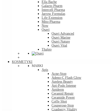
Ella Bache
Galacto Pharm
Intercell Pharma
Jarrow Formulas
Life Extension
Mito-Pharma
Now
Osavi
Osavi Advanced
Osavi Marine
Osavi Nature
Osavi Vital
Thalgo
KOSMETYKI
MARKI
Apis
Acne-Stop
Adeno-C Flash Glow
Ageless Beauty
Api-Podo Intense
Apiderm
Ceramid Repair
Ceramide Power
Coffe Shot
Couperose-Stop
Cranberry Vitality