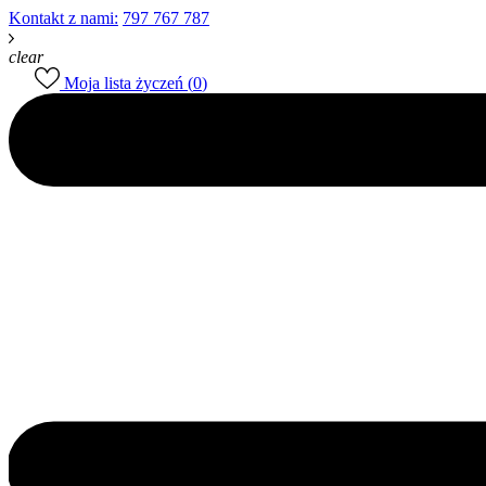
Kontakt z nami:
797 767 787
clear
Moja lista życzeń (
0
)