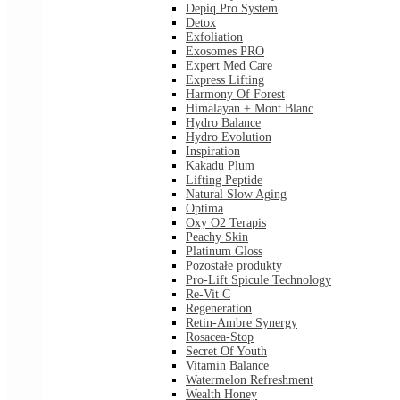
Depiq Pro System
Detox
Exfoliation
Exosomes PRO
Expert Med Care
Express Lifting
Harmony Of Forest
Himalayan + Mont Blanc
Hydro Balance
Hydro Evolution
Inspiration
Kakadu Plum
Lifting Peptide
Natural Slow Aging
Optima
Oxy O2 Terapis
Peachy Skin
Platinum Gloss
Pozostałe produkty
Pro-Lift Spicule Technology
Re-Vit C
Regeneration
Retin-Ambre Synergy
Rosacea-Stop
Secret Of Youth
Vitamin Balance
Watermelon Refreshment
Wealth Honey