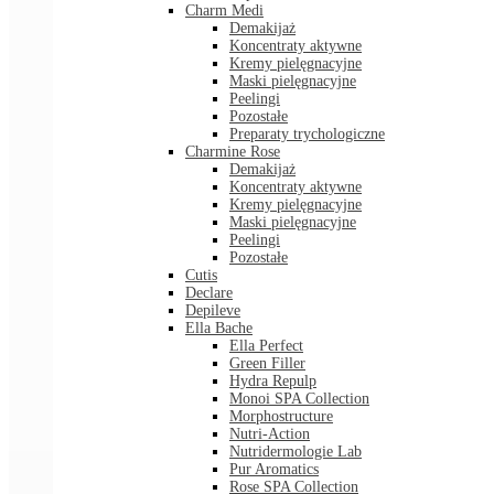
Charm Medi
Demakijaż
Koncentraty aktywne
Kremy pielęgnacyjne
Maski pielęgnacyjne
Peelingi
Pozostałe
Preparaty trychologiczne
Charmine Rose
Demakijaż
Koncentraty aktywne
Kremy pielęgnacyjne
Maski pielęgnacyjne
Peelingi
Pozostałe
Cutis
Declare
Depileve
Ella Bache
Ella Perfect
Green Filler
Hydra Repulp
Monoi SPA Collection
Morphostructure
Nutri-Action
Nutridermologie Lab
Pur Aromatics
Rose SPA Collection