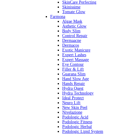
SkinCare Perfecting
Skinissime
Tomate Glow
Farmona
Algae Mask
Asthetic Glow
Body Slim
Control Repair
Dermaacne
Dermacos
Exotic Manicure
Expert Lashes
Expert Massage
Eye Contour
Filler & Lift
Guarana Slim
Hand Slow Age
Hands Repair
Hydra Quest
Hydra Technology
Ideal Protect
Neuro Lift
New Skin Peel
Nivelazione
Podologic Acid
Podologic Fitness
Podologic Herbal
Podologic Lipid System