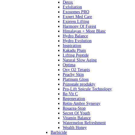
Detox
Exfoliation
Exosomes PRO
Expert Med Care
Express Lifting
Harmony Of Forest
Himalayan + Mont Blanc
Hydro Balance
Hydro Evolution
Inspiration
Kakadu Plum
Lifting Peptide
Natural Slow Aging
Optima
Oxy O2 Terapis
Peachy Skin
Platinum Gloss
Pozostałe produkty
Pro-Lift Spicule Technology
Re-Vit C
Regeneration
Retin-Ambre Synergy
Rosacea-Stop
Secret Of Youth
Vitamin Balance
Watermelon Refreshment
Wealth Honey
Barbicide