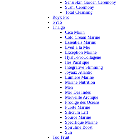
SensiSkin Garden Ceremony
Sushi Ceremony
Total Cleansing
Royx Pro
SYIS
Thalgo
Cica Marin
Cold Cream Marine
Essentiels Marins
Eveil a la Mer
Exception Marine
Hyalu-ProCollagene
Iles Pacifique
Integrative Slimming
Joyaux Atlantic
Lumiere Marine
Marine Nutrition
Men
Mer Des Indes
Merveille Arctique
Prodige des Oceans
Purete Marine
Silicium Lift
Source Marine
Specifique Marine
Spiruline Boost
Sun
Too Fruit