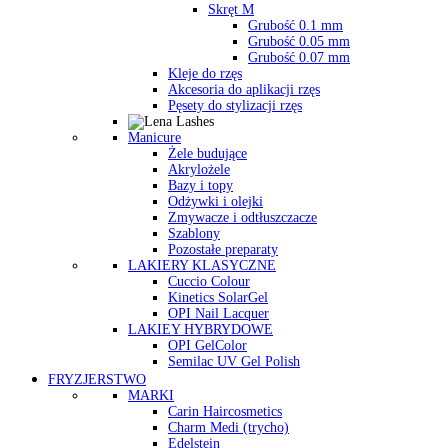
Skręt M
Grubość 0.1 mm
Grubość 0.05 mm
Grubość 0.07 mm
Kleje do rzęs
Akcesoria do aplikacji rzęs
Pęsety do stylizacji rzęs
Manicure
Żele budujące
Akrylożele
Bazy i topy
Odżywki i olejki
Zmywacze i odtłuszczacze
Szablony
Pozostałe preparaty
LAKIERY KLASYCZNE
Cuccio Colour
Kinetics SolarGel
OPI Nail Lacquer
LAKIEY HYBRYDOWE
OPI GelColor
Semilac UV Gel Polish
FRYZJERSTWO
MARKI
Carin Haircosmetics
Charm Medi (trycho)
Edelstein