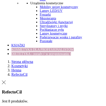
Urządzenia kosmetyczne
Mobilny sprzęt kosmetyczny
Lampy LED/UV
Frezarki
Mezoterapia
Ultradźwięki (kawitacja)
Sterylizatory i myjki
Pochłaniacze pyłu
Lampy kosmetyczne
Podgrzewacze wosku i parafiny
Pozostałe
KSIĄŻKI
KOSMETYKA DLA PROFESJONALISTÓW
DIETETYKA - porady ( w przygotowaniu )
Strona główna
Kosmetyki
Henna
RefectoCil
RefectoCil
Jest 8 produktów.