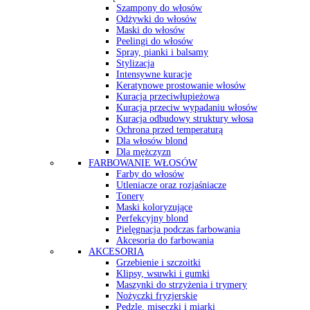
Szampony do włosów
Odżywki do włosów
Maski do włosów
Peelingi do włosów
Spray, pianki i balsamy
Stylizacja
Intensywne kuracje
Keratynowe prostowanie włosów
Kuracja przeciwłupieżowa
Kuracja przeciw wypadaniu włosów
Kuracja odbudowy struktury włosa
Ochrona przed temperaturą
Dla włosów blond
Dla mężczyzn
FARBOWANIE WŁOSÓW
Farby do włosów
Utleniacze oraz rozjaśniacze
Tonery
Maski koloryzujące
Perfekcyjny blond
Pielęgnacja podczas farbowania
Akcesoria do farbowania
AKCESORIA
Grzebienie i szczoitki
Klipsy, wsuwki i gumki
Maszynki do strzyżenia i trymery
Nożyczki fryzjerskie
Pędzle, miseczki i miarki