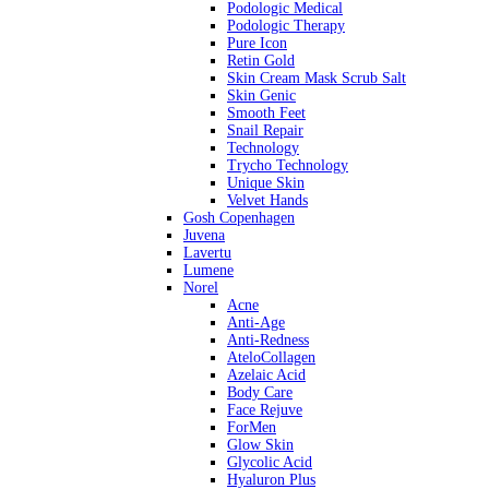
Podologic Medical
Podologic Therapy
Pure Icon
Retin Gold
Skin Cream Mask Scrub Salt
Skin Genic
Smooth Feet
Snail Repair
Technology
Trycho Technology
Unique Skin
Velvet Hands
Gosh Copenhagen
Juvena
Lavertu
Lumene
Norel
Acne
Anti-Age
Anti-Redness
AteloCollagen
Azelaic Acid
Body Care
Face Rejuve
ForMen
Glow Skin
Glycolic Acid
Hyaluron Plus