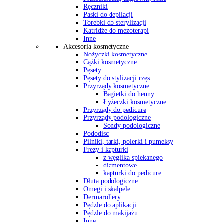
Ręczniki
Paski do depilacji
Torebki do sterylizacji
Katridże do mezoterapi
Inne
Akcesoria kosmetyczne
Nożyczki kosmetyczne
Cążki kosmetyczne
Pęsety
Pęsety do stylizacji rzęs
Przyrządy kosmetyczne
Bagietki do henny
Łyżeczki kosmetyczne
Przyrządy do pedicure
Przyrządy podologiczne
Sondy podologiczne
Pododisc
Pilniki, tarki, polerki i pumeksy
Frezy i kapturki
z węglika spiekanego
diamentowe
kapturki do pedicure
Dłuta podologiczne
Omegi i skalpele
Dermarollery
Pędzle do aplikacji
Pędzle do makijażu
Inne