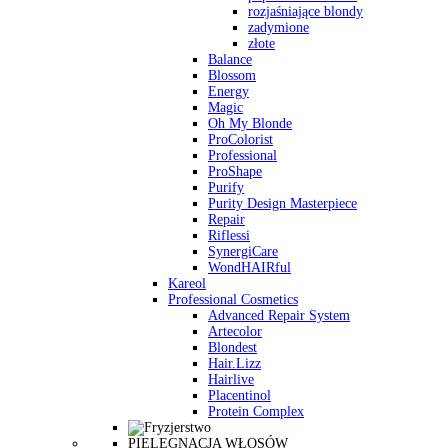
rozjaśniające blondy
zadymione
złote
Balance
Blossom
Energy
Magic
Oh My Blonde
ProColorist
Professional
ProShape
Purify
Purity Design Masterpiece
Repair
Riflessi
SynergiCare
WondHAIRful
Kareol
Professional Cosmetics
Advanced Repair System
Artecolor
Blondest
Hair.Lizz
Hairlive
Placentinol
Protein Complex
PIELĘGNACJA WŁOSÓW