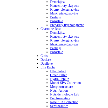
Demakijaż
Koncentraty aktywne
Kremy pielęgnacyjne
Maski pielęgnacyjne
Peelingi
Pozostałe
Preparaty trychologiczne
Charmine Rose
Demakijaż
Koncentraty aktywne
Kremy pielęgnacyjne
Maski pielęgnacyjne
Peelingi
Pozostałe
Cutis
Declare
Depileve
Ella Bache
Ella Perfect
Green Filler
Hydra Repulp
Monoi SPA Collection
Morphostructure
Nutri-Action
Nutridermologie Lab
Pur Aromatics
Rose SPA Collection
Sensibeautics