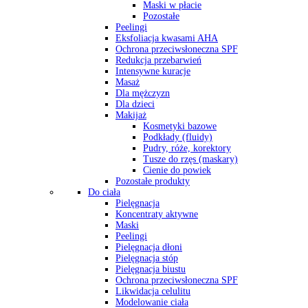
Maski w płacie
Pozostałe
Peelingi
Eksfoliacja kwasami AHA
Ochrona przeciwsłoneczna SPF
Redukcja przebarwień
Intensywne kuracje
Masaż
Dla mężczyzn
Dla dzieci
Makijaż
Kosmetyki bazowe
Podkłady (fluidy)
Pudry, róże, korektory
Tusze do rzęs (maskary)
Cienie do powiek
Pozostałe produkty
Do ciała
Pielęgnacja
Koncentraty aktywne
Maski
Peelingi
Pielęgnacja dłoni
Pielęgnacja stóp
Pielęgnacja biustu
Ochrona przeciwsłoneczna SPF
Likwidacja celulitu
Modelowanie ciała