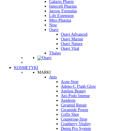
Galacto Pharm
Intercell Pharma
Jarrow Formulas
Life Extension
Mito-Pharma
Now
Osavi
Osavi Advanced
Osavi Marine
Osavi Nature
Osavi Vital
Thalgo
KOSMETYKI
MARKI
Apis
Acne-Stop
Adeno-C Flash Glow
Ageless Beauty
Api-Podo Intense
Apiderm
Ceramid Repair
Ceramide Power
Coffe Shot
Couperose-Stop
Cranberry Vitality
Depiq Pro System