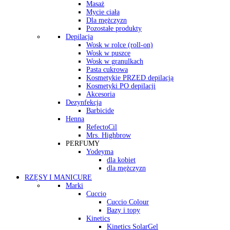
Masaż
Mycie ciała
Dla mężczyzn
Pozostałe produkty
Depilacja
Wosk w rolce (roll-on)
Wosk w puszce
Wosk w granulkach
Pasta cukrowa
Kosmetykie PRZED depilacją
Kosmetyki PO depilacji
Akcesoria
Dezynfekcja
Barbicide
Henna
RefectoCil
Mrs. Highbrow
PERFUMY
Yodeyma
dla kobiet
dla mężczyzn
RZĘSY I MANICURE
Marki
Cuccio
Cuccio Colour
Bazy i topy
Kinetics
Kinetics SolarGel