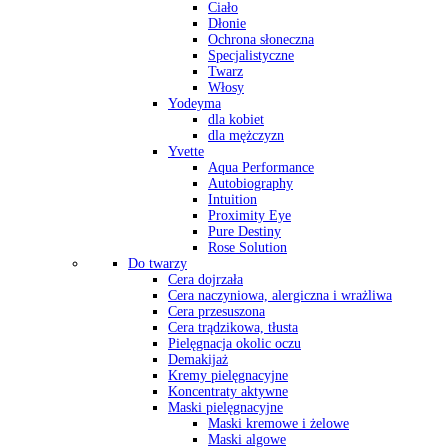
Ciało
Dłonie
Ochrona słoneczna
Specjalistyczne
Twarz
Włosy
Yodeyma
dla kobiet
dla mężczyzn
Yvette
Aqua Performance
Autobiography
Intuition
Proximity Eye
Pure Destiny
Rose Solution
Do twarzy
Cera dojrzała
Cera naczyniowa, alergiczna i wrażliwa
Cera przesuszona
Cera trądzikowa, tłusta
Pielęgnacja okolic oczu
Demakijaż
Kremy pielęgnacyjne
Koncentraty aktywne
Maski pielęgnacyjne
Maski kremowe i żelowe
Maski algowe