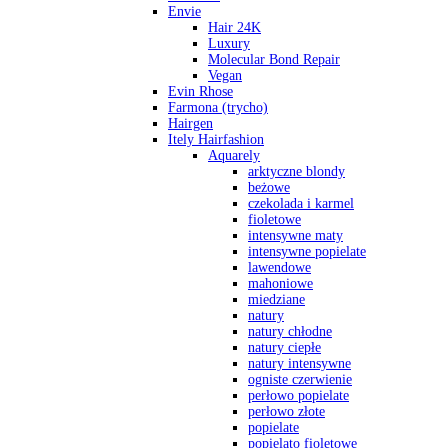
Envie
Hair 24K
Luxury
Molecular Bond Repair
Vegan
Evin Rhose
Farmona (trycho)
Hairgen
Itely Hairfashion
Aquarely
arktyczne blondy
beżowe
czekolada i karmel
fioletowe
intensywne maty
intensywne popielate
lawendowe
mahoniowe
miedziane
natury
natury chłodne
natury ciepłe
natury intensywne
ogniste czerwienie
perłowo popielate
perłowo złote
popielate
popielato fioletowe