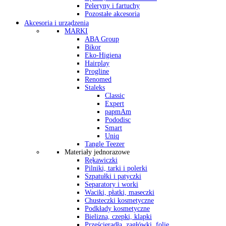
Peleryny i fartuchy
Pozostałe akcesoria
Akcesoria i urządzenia
MARKI
ABA Group
Bikor
Eko-Higiena
Hairplay
Progline
Renomed
Staleks
Classic
Expert
papmAm
Pododisc
Smart
Uniq
Tangle Teezer
Materiały jednorazowe
Rękawiczki
Pilniki, tarki i polerki
Szpatułki i patyczki
Separatory i worki
Waciki, płatki, maseczki
Chusteczki kosmetyczne
Podkłady kosmetyczne
Bielizna, czepki, klapki
Prześcieradła, zagłówki, folie