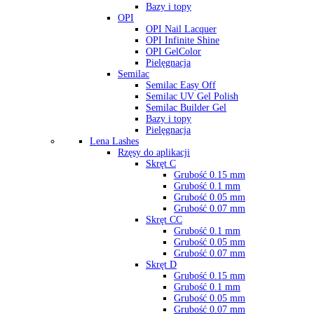
Bazy i topy
OPI
OPI Nail Lacquer
OPI Infinite Shine
OPI GelColor
Pielęgnacja
Semilac
Semilac Easy Off
Semilac UV Gel Polish
Semilac Builder Gel
Bazy i topy
Pielęgnacja
Lena Lashes
Rzęsy do aplikacji
Skręt C
Grubość 0.15 mm
Grubość 0.1 mm
Grubość 0.05 mm
Grubość 0.07 mm
Skręt CC
Grubość 0.1 mm
Grubość 0.05 mm
Grubość 0.07 mm
Skręt D
Grubość 0.15 mm
Grubość 0.1 mm
Grubość 0.05 mm
Grubość 0.07 mm