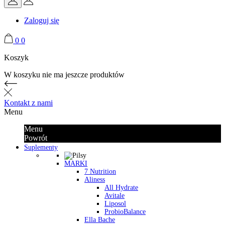
Zaloguj się
0
0
Koszyk
W koszyku nie ma jeszcze produktów
Kontakt z nami
Menu
Menu
Powrót
Suplementy
MARKI
7 Nutrition
Aliness
All Hydrate
Avitale
Liposol
ProbioBalance
Ella Bache