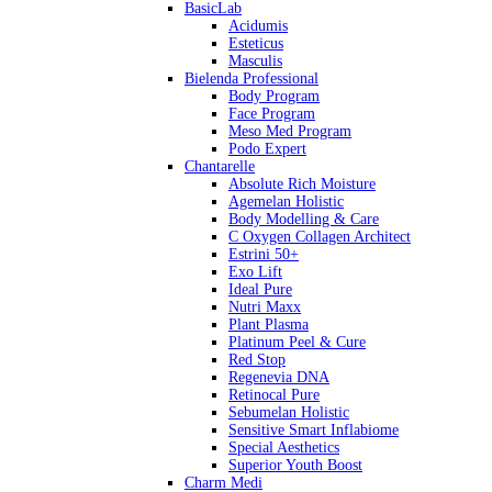
BasicLab
Acidumis
Esteticus
Masculis
Bielenda Professional
Body Program
Face Program
Meso Med Program
Podo Expert
Chantarelle
Absolute Rich Moisture
Agemelan Holistic
Body Modelling & Care
C Oxygen Collagen Architect
Estrini 50+
Exo Lift
Ideal Pure
Nutri Maxx
Plant Plasma
Platinum Peel & Cure
Red Stop
Regenevia DNA
Retinocal Pure
Sebumelan Holistic
Sensitive Smart Inflabiome
Special Aesthetics
Superior Youth Boost
Charm Medi