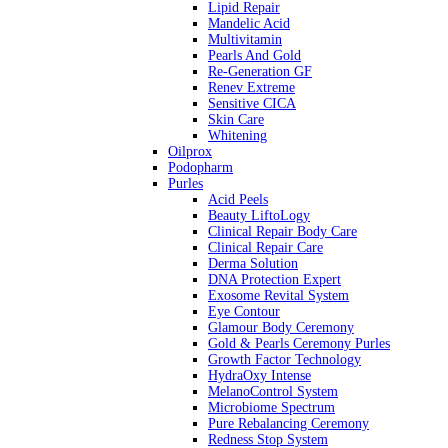
Lipid Repair
Mandelic Acid
Multivitamin
Pearls And Gold
Re-Generation GF
Renev Extreme
Sensitive CICA
Skin Care
Whitening
Oilprox
Podopharm
Purles
Acid Peels
Beauty LiftoLogy
Clinical Repair Body Care
Clinical Repair Care
Derma Solution
DNA Protection Expert
Exosome Revital System
Eye Contour
Glamour Body Ceremony
Gold & Pearls Ceremony Purles
Growth Factor Technology
HydraOxy Intense
MelanoControl System
Microbiome Spectrum
Pure Rebalancing Ceremony
Redness Stop System